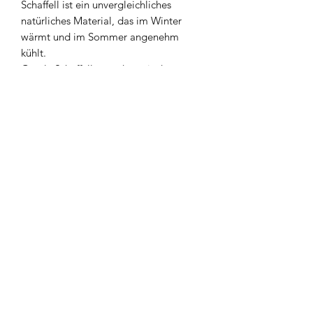
Schaffell ist ein unvergleichliches
natürliches Material, das im Winter
wärmt und im Sommer angenehm
kühlt.
Gently Schaffelle werden mit dem
umweltfreundlichen Färbeverfahren
ECO-TAN™ gefärbt. Das Fell wird
dadurch nicht nur weich, sondern ist für
Kinder und Erwachsene auch schonend
Ein Schaffell gleicht nie dem anderen.
Das bedeutet, dass das fertige Produkt
in puncto Aussehen, insbesondere im
Farbton, in der Größe als auch Struktur,
abweichen kann.
Produktinformation
Größe: 60 x 100 cm