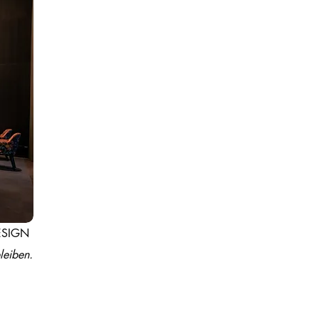
SIGN ​
leiben.