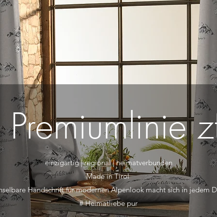
 Premiumlinie z
einzigartig | regional | heimatverbunden​
Made in Tirol
selbare Handschrift für modernen Alpenlook macht sich in jedem D
# Heimatliebe pur