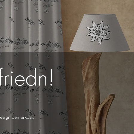
friedn!
esign bemerkbar.​