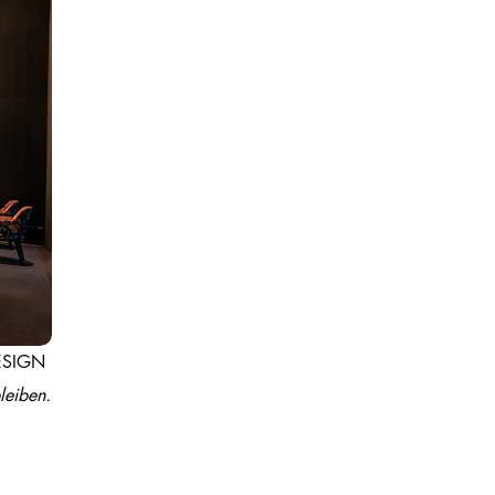
SIGN ​
leiben.